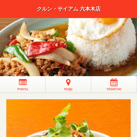
クルン・サイアム 六本木店
menu
map
reserve