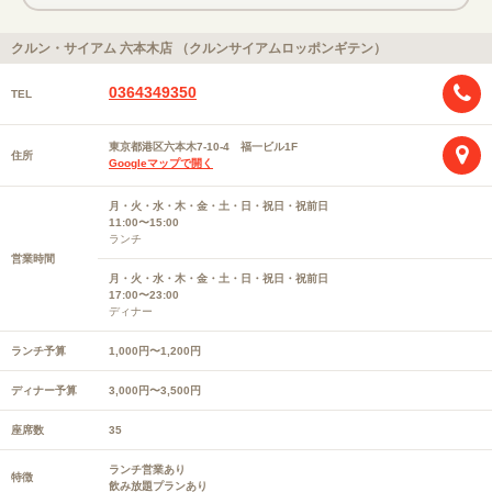
クルン・サイアム 六本木店 （クルンサイアムロッポンギテン）
0364349350
TEL
東京都港区六本木7-10-4 福一ビル1F
住所
Googleマップで開く
月・火・水・木・金・土・日・祝日・祝前日
11:00〜15:00
ランチ
営業時間
月・火・水・木・金・土・日・祝日・祝前日
17:00〜23:00
ディナー
ランチ予算
1,000円〜1,200円
ディナー予算
3,000円〜3,500円
座席数
35
ランチ営業あり
特徴
飲み放題プランあり